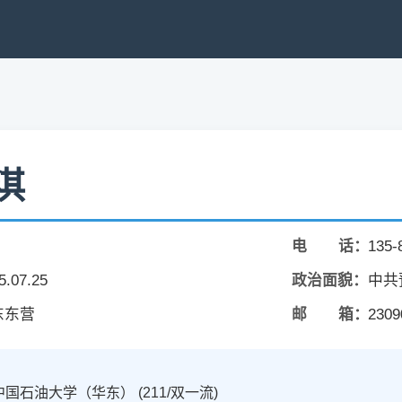
淇
电 话：
135-
5.07.25
政治面貌：
中共
东东营
邮 箱：
2309
中国石油大学（华东） (211/双一流)