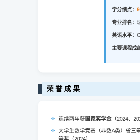
学分绩点：
9
专业排名：
英语水平：
C
主要课程成
荣 誉 成 果
连续两年获
国家奖学金
（2024、2
大学生数学竞赛（非数A类）省三等奖（
等奖（2024）